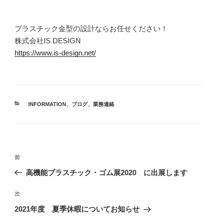
プラスチック金型の設計ならお任せください！
株式会社IS DESIGN
https://www.is-design.net/
カ
INFORMATION
、
ブログ
、
業務連絡
テ
ゴ
リ
ー
投
前
前
稿
の
高機能プラスチック・ゴム展2020 に出展します
ナ
投
ビ
稿
次
次
ゲ
の
2021年度 夏季休暇についてお知らせ