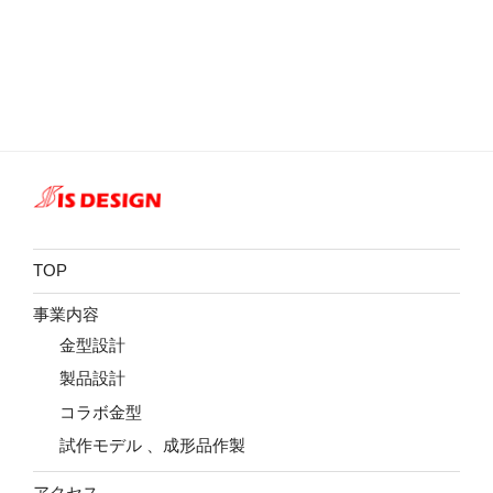
投
ー
稿
シ
ョ
ン
TOP
事業内容
金型設計
製品設計
コラボ金型
試作モデル 、成形品作製
アクセス