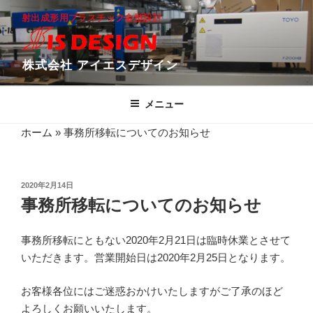
コ
射出成形用プラスチック金型設計
ン
テ
ン
株式会社 アイエスデザイン
ツ
へ
メニュー
ス
キ
ホーム
»
事務所移転についてのお知らせ
ッ
プ
投
2020年2月14日
稿
事務所移転についてのお知らせ
日:
事務所移転にともない2020年2月21日は臨時休業とさせて
いただきます。営業開始日は2020年2月25日となります。
お客様各位にはご迷惑おかけいたしますがご了承のほど
よろしくお願いいたします。