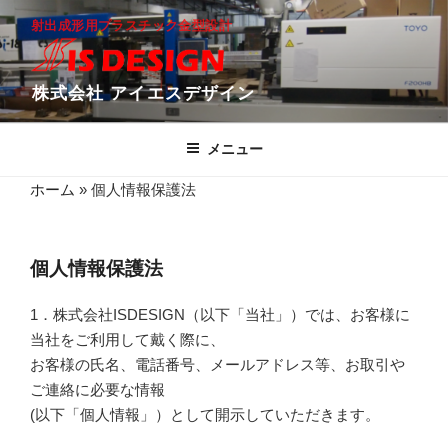
コ
射出成形用プラスチック金型設計
ン
テ
ン
株式会社 アイエスデザイン
ツ
へ
メニュー
ス
キ
ホーム
»
個人情報保護法
ッ
プ
個人情報保護法
1．株式会社ISDESIGN（以下「当社」）では、お客様に
当社をご利用して戴く際に、
お客様の氏名、電話番号、メールアドレス等、お取引や
ご連絡に必要な情報
(以下「個人情報」）として開示していただきます。