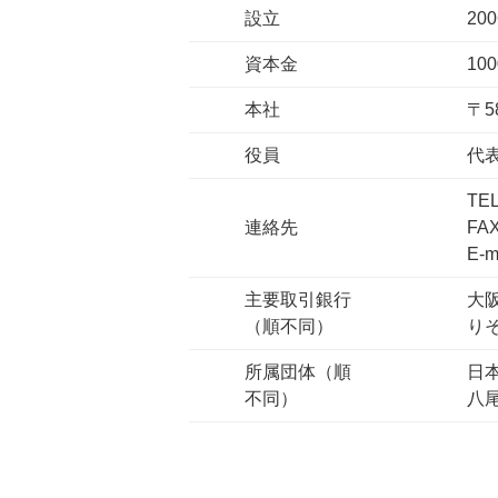
設立
20
資本金
10
本社
〒5
役員
代
TE
連絡先
FA
E-m
主要取引銀行
大
（順不同）
り
所属団体（順
日
不同）
八